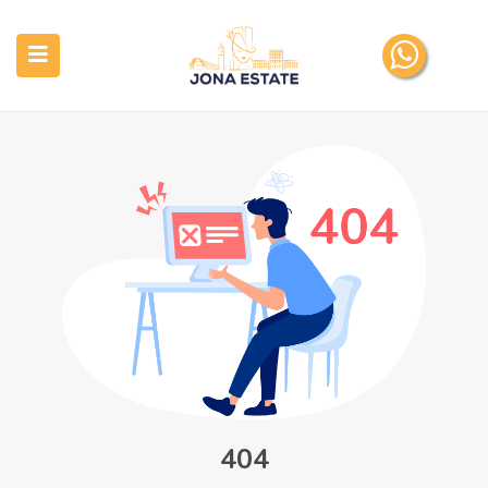
submenu (Pronat tona)
404