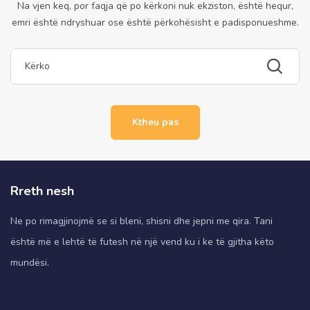
Na vjen keq, por faqja që po kërkoni nuk ekziston, është hequr,
emri është ndryshuar ose është përkohësisht e padisponueshme.
Ktheu pas
Rreth nesh
Ne po rimagjinojmë se si bleni, shisni dhe jepni me qira. Tani
është më e lehtë të futesh në një vend ku i ke të gjitha këto
mundësi.