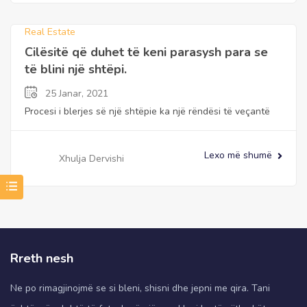
Real Estate
Cilësitë që duhet të keni parasysh para se
të blini një shtëpi.
25 Janar, 2021
Procesi i blerjes së një shtëpie ka një rëndësi të veçantë
Lexo më shumë
Xhulja Dervishi
Rreth nesh
Ne po rimagjinojmë se si bleni, shisni dhe jepni me qira. Tani