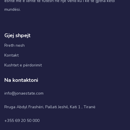
është më e lehtë të futesh në një vend ku i ke të gjitha këto
mundësi.
Gjej shpejt
Rreth nesh
Kontakt
Kushtet e përdorimit
Na kontaktoni
info@jonaestate.com
Rruga Abdyl Frashëri, Pallati Jeshil, Kati 1 , Tiranë
+355 69 20 50 000