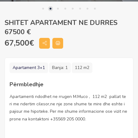
SHITET APARTAMENT NE DURRES
67500 €
67,500
€
Apartament 3+1
Banja:
1
112 m2
Përmbledhje
Apartamenti ndodhet ne rrugen M.Muco , 112 m2 pallat te
ri me ndertim cilesor,ne nje zone shume te mire dhe eshte i
pajisur me hipoteke. Per me shume informacione ose vizit ne
prone na kontaktoni +35569 205 0000
.