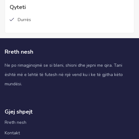
Qyteti
Durrës
Rreth nesh
Ne po rimagjinojmë se si bleni, shisni dhe jepni me qira. Tani
është më e lehtë të futesh në një vend ku i ke të gjitha këto
mundësi.
Gjej shpejt
Rreth nesh
Kontakt