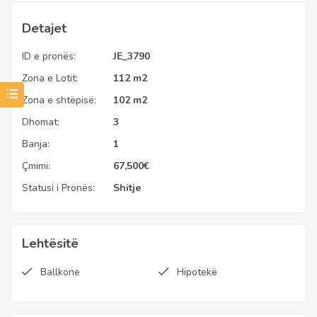
Detajet
ID e pronës:
JE_3790
Zona e Lotit:
112 m2
Zona e shtëpisë:
102 m2
Dhomat:
3
Banja:
1
Çmimi:
67,500
€
Statusi i Pronës:
Shitje
Lehtësitë
Ballkone
Hipotekë