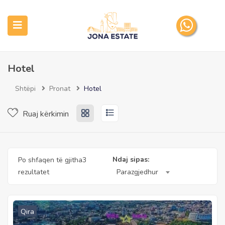
Hotel
submenu (Pronat tona)
Shtëpi
Pronat
Hotel
Ruaj kërkimin
Ndaj sipas:
Po shfaqen të gjitha3
rezultatet
Parazgjedhur
Qira