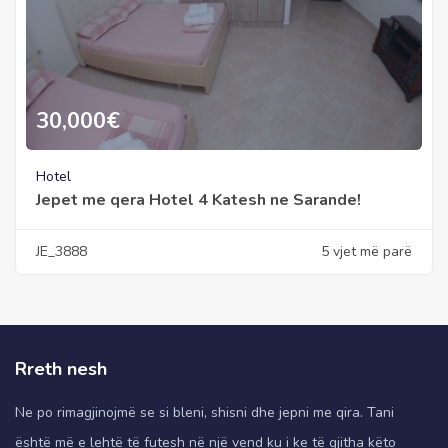
30,000
€
Hotel
Jepet me qera Hotel 4 Katesh ne Sarande!
JE_3888
5 vjet më parë
Rreth nesh
Ne po rimagjinojmë se si bleni, shisni dhe jepni me qira. Tani
është më e lehtë të futesh në një vend ku i ke të gjitha këto